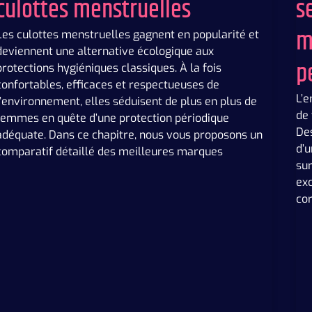
culottes menstruelles
s
m
Les culottes menstruelles gagnent en popularité et
deviennent une alternative écologique aux
p
protections hygiéniques classiques. À la fois
confortables, efficaces et respectueuses de
L’
l’environnement, elles séduisent de plus en plus de
de
femmes en quête d’une protection périodique
Des
adéquate. Dans ce chapitre, nous vous proposons un
d’u
comparatif détaillé des meilleures marques
su
exc
co