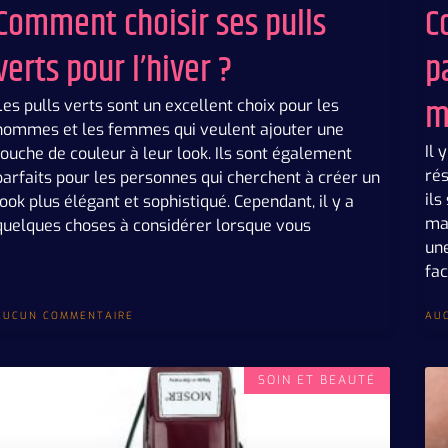
Comment choisir ses pulls
C
verts pour l’hiver ?
p
m
Les pulls verts sont un excellent choix pour les
hommes et les femmes qui veulent ajouter une
Il 
touche de couleur à leur look. Ils sont également
rés
parfaits pour les personnes qui cherchent à créer un
ils
look plus élégant et sophistiqué. Cependant, il y a
mas
quelques choses à considérer lorsque vous
une
fac
AUCUN COMMENTAIRE
AU
SOIN ET BEAUTÉ