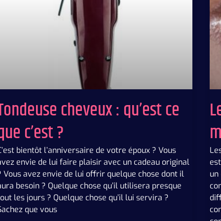
Tondeuse cheveux : qu’est ce
L
que c’est ?
m
C’est bientôt l’anniversaire de votre époux ? Vous
Les
avez envie de lui faire plaisir avec un cadeau original
est
? Vous avez envie de lui offrir quelque chose dont il
un
aura besoin ? Quelque chose qu’il utilisera presque
con
tout les jours ? Quelque chose qu’il lui servira ?
dif
Sachez que vous
con