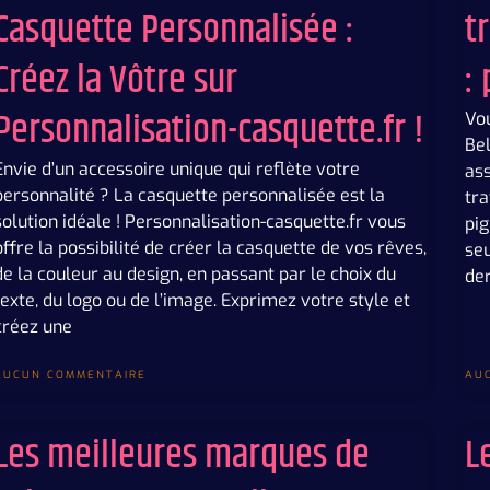
Casquette Personnalisée :
t
Créez la Vôtre sur
:
Personnalisation-casquette.fr !
Vou
Bel
Envie d’un accessoire unique qui reflète votre
ass
personnalité ? La casquette personnalisée est la
tra
solution idéale ! Personnalisation-casquette.fr vous
pi
offre la possibilité de créer la casquette de vos rêves,
seu
de la couleur au design, en passant par le choix du
der
texte, du logo ou de l’image. Exprimez votre style et
créez une
AUCUN COMMENTAIRE
AU
Les meilleures marques de
L