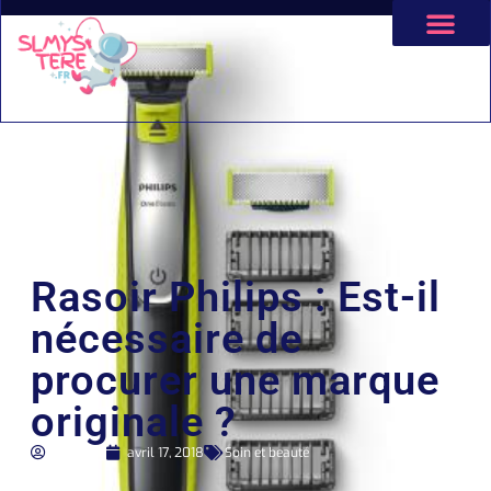
Rasoir Philips : Est-il
nécessaire de
procurer une marque
originale ?
Léa Malli
avril 17, 2018
Soin et beauté