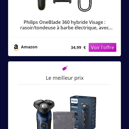
Philips OneBlade 360 hybride Visage :
rasoir/tondeuse à barbe électrique, avec
innovation lames 360, 2 lames 360 pour le
visage, 1 sabot réglable 5 en 1 (modèle
QP2734/30)
Amazon
34,99 €
Le meilleur prix