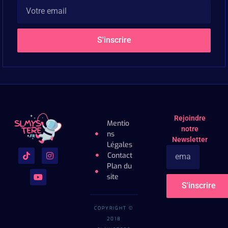
S'inscrire
Rejoindre
Mentio
notre
ns
Newsletter
Légales
Contact
Plan du
site
S'inscrire
COPYRIGHT ©
2018