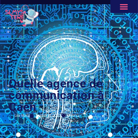
Quelle agence de
communication à
Caen
Léa Malli
février 13, 2023
Divers