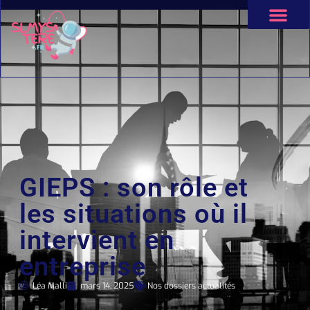
GIEPS : son rôle et
les situations où il
intervient en
entreprise
Léa Malli
mars 14, 2025
Nos dossiers actualités