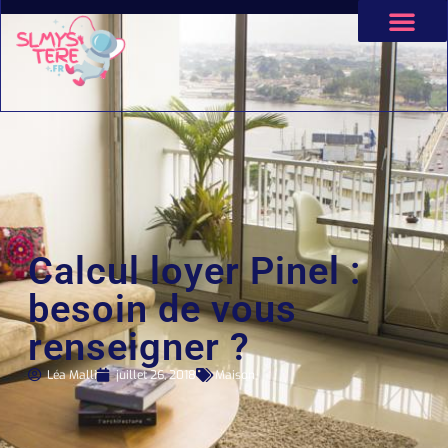
Calcul loyer Pinel :
besoin de vous
renseigner ?
Léa Malli
juillet 26, 2018
Maison